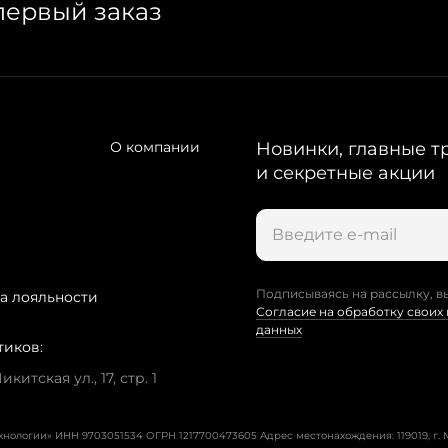
первый заказ
О компании
Новинки, главные т
и секретные акции
Подписываясь на рассылку, в
а лояльности
Согласие на обработку своих
данных
тиков:
китская ул., 17, стр. 1
ехнологии» ИНН 9703051534 ОГРН 1217700473605
Адрес местонахождения: 119019, г. М