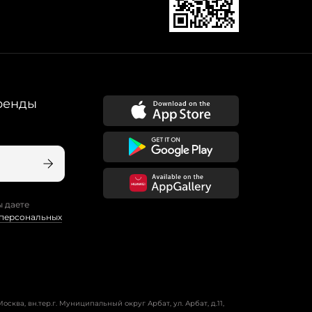
ренды
ы даете
 персональных
осква, вн.тер.г. Муниципальный округ Арбат, ул. Арбат, д.11,