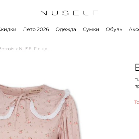
Скидки
Лето 2026
Одежда
Сумки
Обувь
Акс
x NUSELF с цветочным принтом
П
п
Т