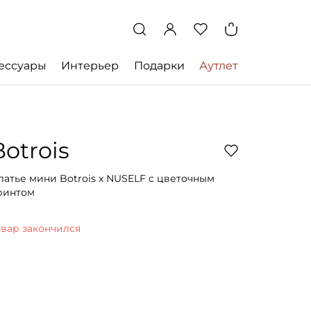
ессуары
Интерьер
Подарки
Аутлет
Botrois
латье мини Botrois x NUSELF с цветочным
ринтом
овар закончился