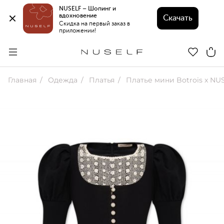
NUSELF – Шопинг и 
вдохновение 
Скачать
Скидка на первый заказ в 
приложении!
Главная
Одежда
Платья
Платье мини Botrois x NUSELF с кружев