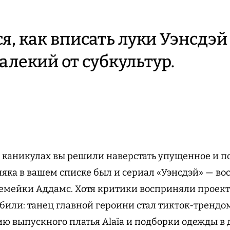
я, как вписать луки Уэнсдэй
алекий от субкультур.
каникулах вы решили наверстать упущенное и по
рняка в вашем списке был и сериал «Уэнсдэй» — в
 семейки Аддамс. Хотя критики восприняли проект
били: танец главной героини стал тикток-трендо
ю выпускного платья Alaïa и подборки одежды в 