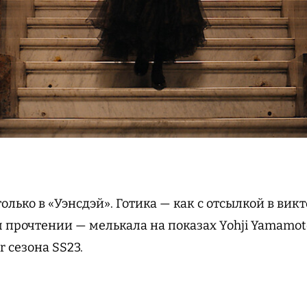
только в «Уэнсдэй». Готика — как с отсылкой в вик
 прочтении — мелькала на показах Yohji Yamamoto
or сезона SS23.