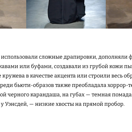
 использовали сложные драпировки, дополняли 
авами или буфами, создавали из грубой кожи пы
 кружева в качестве акцента или строили весь об
реди бьюти-образов также преобладала хоррор-те
й черного карандаша, на губах — темная помада,
 у Уэнсдей, — низкие хвосты на прямой пробор.