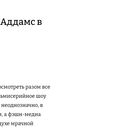
 Аддамс в
смотреть разом все
осьмисерийное шоу
 неоднозначно, в
м, а фэшн-медиа
духе мрачной