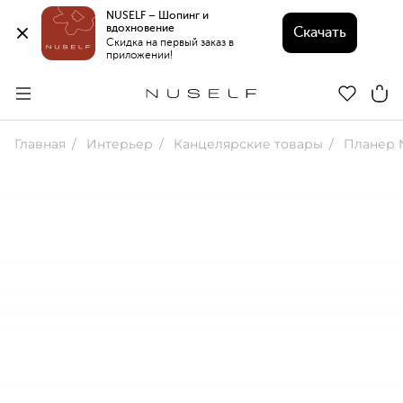
NUSELF – Шопинг и 
вдохновение 
Скачать
Скидка на первый заказ в 
приложении!
Главная
Интерьер
Канцелярские товары
Планер N