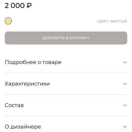
2 000 ₽
Цвет: желтый
ДОБАВИТЬ В КОРЗИНУ
Подробнее о товаре
Эстетичный планер в клетку, который поможет
Характеристики
распределить задачи в максимально удобном для вас
80 листов А5
Состав
Артикул: 168055023
Артикул производителя: 5600780107453
О дизайнере