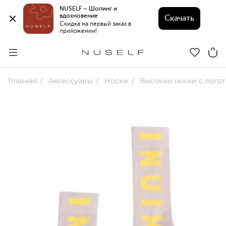
NUSELF – Шопинг и 
вдохновение 
Скачать
Скидка на первый заказ в 
приложении!
Главная
Аксессуары
Носки
Высокие носки с лого