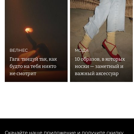
скандинавский уют. Идеальны как для снежных
склонов, так и для города. Каждое изделие
изготавливается из органических материалов: верх из
кожи и овчины, подошва –– из эко-каучука. В
ассортименте марки вы также найдете теплый
трикотаж и зимние аксессуары. А еще — домашние
ВЕЛНЕС
МОДА
Гага: танцуй так, как
10 образов, в которых
будто на тебя никто
носки — заметный и
не смотрит
важный аксессуар
Скачайте наше приложение и получите скидку