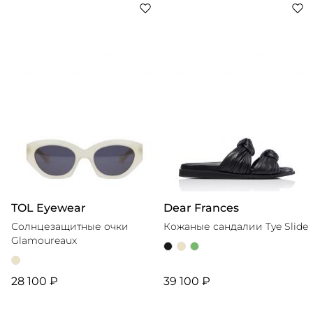
фотогеничных пижам, юбок и рубашек — доказывает,
Артикул: 136059089
что отпуск не просто место на карте, а внутреннее
Артикул производителя: 000005000
TOL Eyewear
Dear Frances
Солнцезащитные очки
Кожаные сандалии Tye Slide
Glamoureaux
28 100 ₽
39 100 ₽