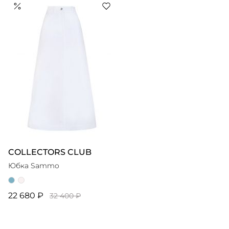
фотогеничных пижам, юбок и рубашек — доказывает,
что отпуск не просто место на карте, а внутреннее
COLLECTORS CLUB
Юбка Sammo
22 680 ₽
32 400 ₽