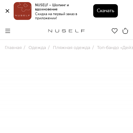
NUSELF – Шопинг и 
вдохновение 
Скачать
Скидка на первый заказ в 
приложении!
Главная
Одежда
Пляжная одежда
Топ-бандо «Дей