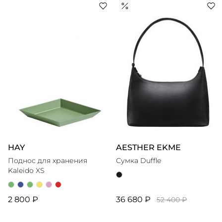
элементами и предлагая свежий взгляд на классику.
Изделия марки изготавливаются из бижутерных
сплавов с покрытием из золота или эмали, а также
украшаются полудрагоценными камнями, стразами и
жемчугом, становясь выразительными спутниками как
HAY
AESTHER EKME
Поднос для хранения
Сумка Duffle
Kaleido XS
2 800 ₽
36 680 ₽
52 400 ₽