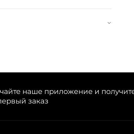
 бытовой химии. Хранить украшения из серебра
ах или на декоративных тарелках. При скоплении
ния темных пятен на металле. Снимайте
 на пляж. Серебро и золото плохо реагируют на
изделия салфеткой из микрофибры после носки.
 в теплой мыльной воде, ополоснуть и насухо
дателя — Ивана Тенграна. Основу ювелирного
цифровую эпоху тактильность, отсылки к
 личные художественные впечатления
Н усиливают связь с физическим миром и
чайте наше приложение и получит
первый заказ