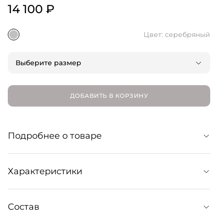
14 100 ₽
Цвет: серебряный
Выберите размер
ДОБАВИТЬ В КОРЗИНУ
Подробнее о товаре
Асимметричное кольцо на два пальца,
Характеристики
завораживающее плавностью линий. Изготовлено из
Уход:
Состав
Избегайте контакта с водой, духами и моющими