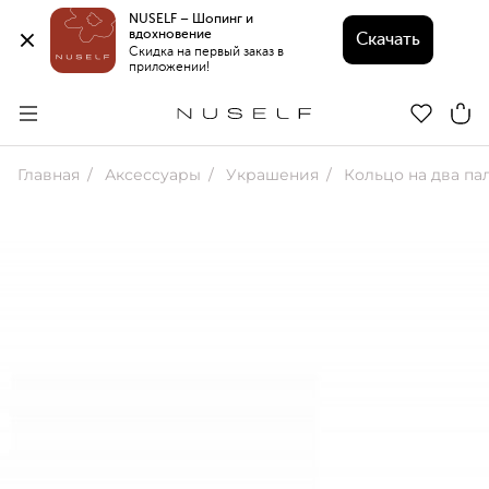
NUSELF – Шопинг и 
вдохновение 
Скачать
Скидка на первый заказ в 
приложении!
Главная
Аксессуары
Украшения
Кольцо на два па