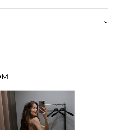
ланете», — написано на официальном сайте
з Дании, эксклюзивный партнер известных
а пульсе литературного мира и приглашает в
лов и книг. В New Mags вы найдете
мы: от высокой моды до кулинарии. При этом
ом