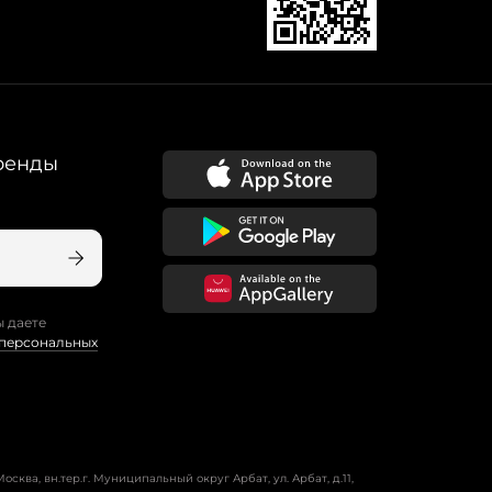
ренды
ы даете
 персональных
осква, вн.тер.г. Муниципальный округ Арбат, ул. Арбат, д.11,