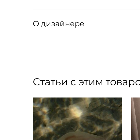
Тип обложки: твердый переплет
Язык: английский
Артикул: 301147045
Артикул производителя: AB1237
О дизайнере
«Самая классная и стильная литература на п
проекта. New Mags — книжный дистрибьтор и
издательств Европы, который держит руку н
путешествие по необъятной вселенной журна
литературные сокровища на самые разные те
Статьи с этим товар