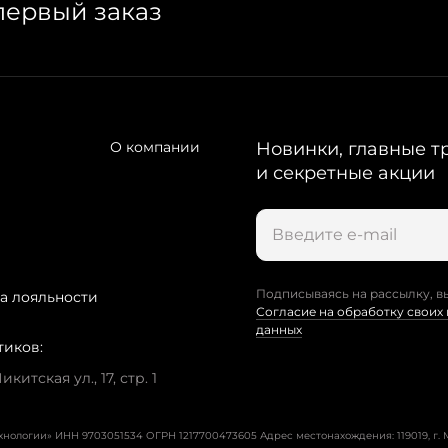
первый заказ
О компании
Новинки, главные т
и секретные акции
Подписываясь на рассылку, в
а лояльности
Согласие на обработку своих
данных
тиков:
китская ул., 17, стр. 1
ехнологии» ИНН 9703051534 ОГРН 1217700473605
Адрес местонахождения: 119019, г. М