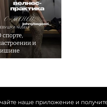
ЕВУШКИ NUSELF
О спорте,
настроении и
тишине
чайте наше приложение и получит