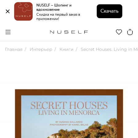
NUSELF – Шопинг и 
вдохновение 
Скачать
Скидка на первый заказ в 
приложении!
Главная
Интерьер
Книги
Secret Houses. Living in 