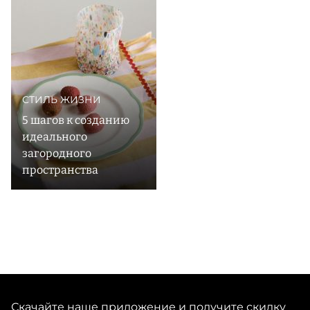
держит руку на пульсе литературного мира и
приглашает в путешествие по необъятной вселенной
журналов и книг. В New Mags вы найдете
литературные сокровища на самые разные темы: от
высокой моды до кулинарии. При этом каждое
издание отличается не только ценным содержанием,
СТИЛЬ ЖИЗНИ
5 шагов к созданию
идеального
загородного
пространства
Скачайте наше приложение и получите скидку