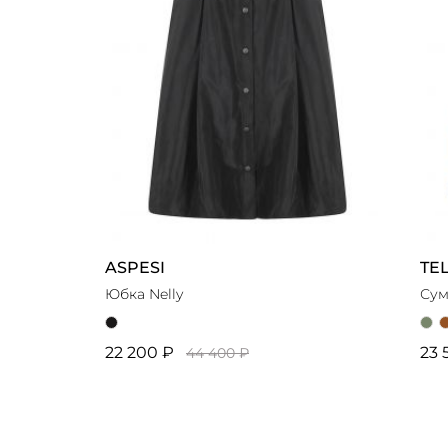
ASPESI
TE
Юбка Nelly
Сум
22 200 ₽
23 
44 400 ₽