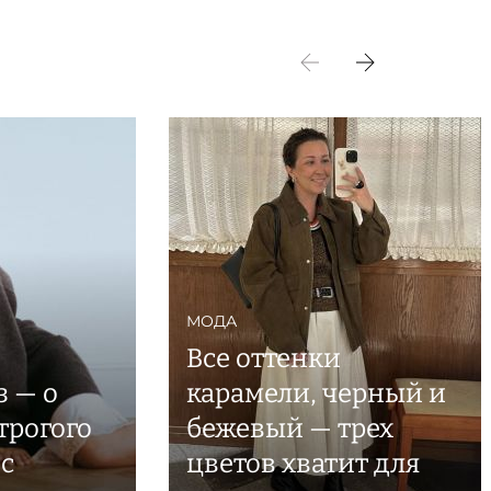
МОДА
Все оттенки
з — о
карамели, черный и
трогого
бежевый — трех
с
цветов хватит для