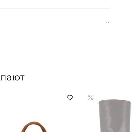
отник, застежка на пуговицы по всей длине,
2009 году дизайнер Федерика Мора, работавшая
Портновский стиль дизайнера отражается в слогане
й, минималистичный, интеллектуальный. Почерк
современными формами. Марка работает с
ства и черпает вдохновение в художественном
упают