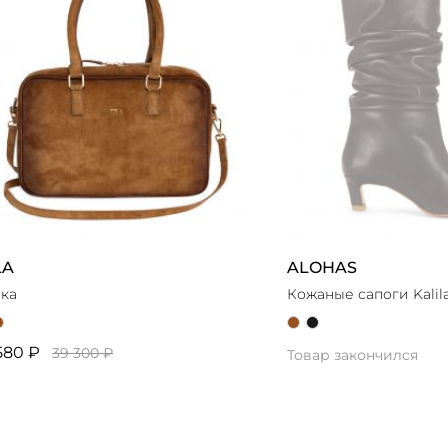
LA
ALOHAS
ка
Кожаные сапоги Kalil
580 ₽
39 300 ₽
Товар закончился