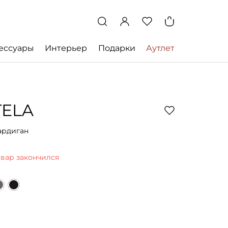
ессуары
Интерьер
Подарки
Аутлет
TELA
ардиган
овар закончился