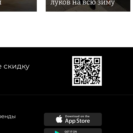
м
луков на всю зиму
е скидку
ренды