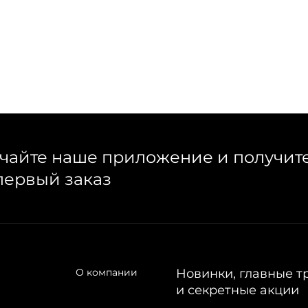
ды, сумок и аксессуаров. История компании
х изделий из кожи по индивидуальным заказам.
чное производство, узнаваемый
аполнена смыслом на фоне диалога классики,
чайте наше приложение и получит
первый заказ
О компании
Новинки, главные т
и секретные акции