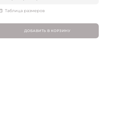
S | RU 44
Таблица размеров
M | RU 46
ДОБАВИТЬ В КОРЗИНУ
L | RU 48