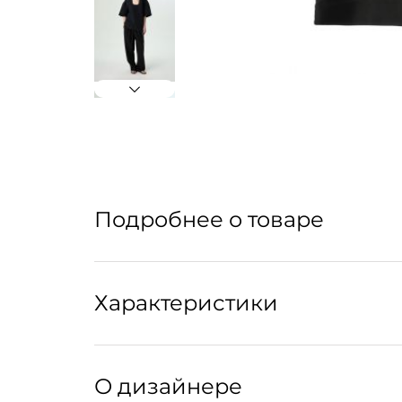
Подробнее о товаре
Характеристики
Артикул: 311025002
О дизайнере
Артикул производителя: РТ-00000039