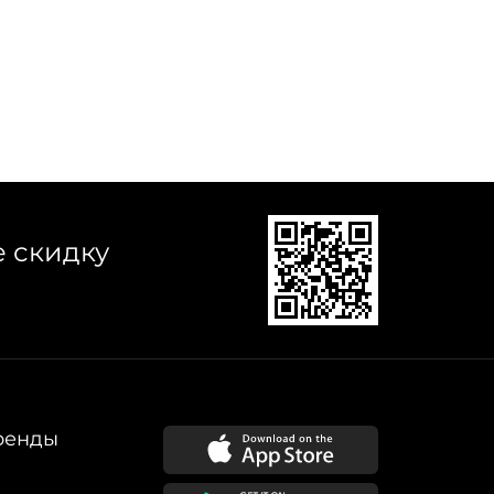
е скидку
ренды