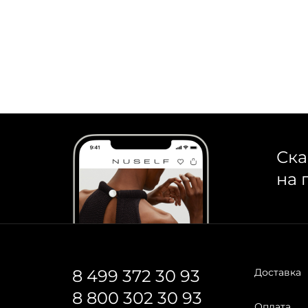
COIS — российский премиальный бренд одеж
началась в 2017 году с разработки небольши
Cегодня — это собственное высокотехнологи
интеллектуальный дизайн, где каждая вещь н
Ска
на 
8 499 372 30 93
Доставка
8 800 302 30 93
Оплата