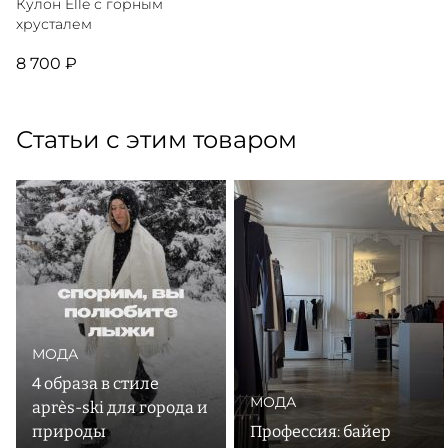
Кулон Elle с горным
хрусталем
8 700 ₽
Статьи с этим товаром
МОДА
4 образа в стиле
МОДА
après-ski для города и
природы
Профессия: байер