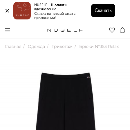
NUSELF – Шопинг и 
вдохновение 
Скачать
Скидка на первый заказ в 
приложении!
Главная
Одежда
Трикотаж
Брюки N°353 Relax