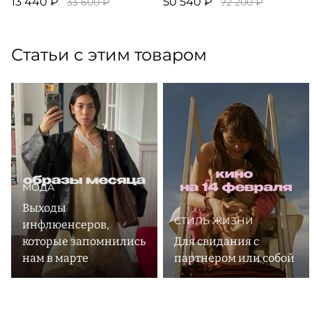
13 440 ₽
50 540 ₽
33 600 ₽
72 200 ₽
Статьи с этим товаром
МОДА
Выходы
СТИЛЬ ЖИЗНИ
инфлюенсеров,
которые запомнились
Для свидания с
нам в марте
партнером или собой