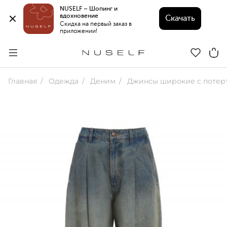
NUSELF – Шопинг и 
вдохновение 
Скачать
Скидка на первый заказ в 
приложении!
Главная
Одежда
Деним
Джинсы широкие с потер