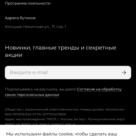
Программа лояльности
Адреса бутиков:
Большая Никитская ул., 17, стр. 1
Новинки, главные тренды и секретные
акции
Подписываясь на рассылку, вы даете
Согласие на обработку
своих персональных данных
Общество с ограниченной ответственностью «Новые дизайн технологии»
ИНН 9703051534 ОГРН 1217700473605
Адрес местонахождения: 119019, г. Москва, вн.тер.г. Муниципальный округ
Арбат, ул. Арбат, д.11, этаж 2, помещ.1, ком. 4.
Мы используем файлы cookie, чтобы сделать ваш