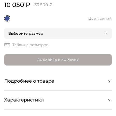
10 050 ₽
33 500 ₽
Цвет: синий
Выберите размер
Таблица размеров
ДОБАВИТЬ В КОРЗИНУ
Подробнее о товаре
Стильные широкие джинсы «Фэллон» Fallon с высокой
Характеристики
посадкой. Без труда впишутся в базовый гардероб,
став основой множества комфортных образов на