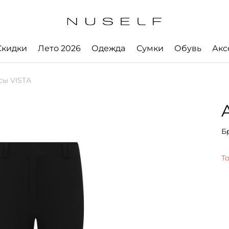
Скидки
Лето 2026
Одежда
Сумки
Обувь
Акс
сы VISTA
Б
Т