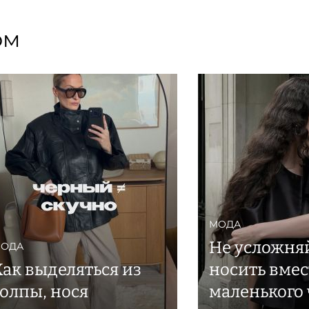
ом
МОДА
Не усложняй
ОДА
Как выделяться из
носить вмес
толпы, нося
маленького 