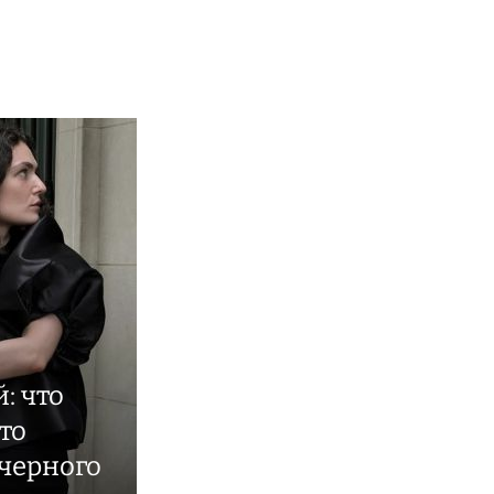
: что
то
черного