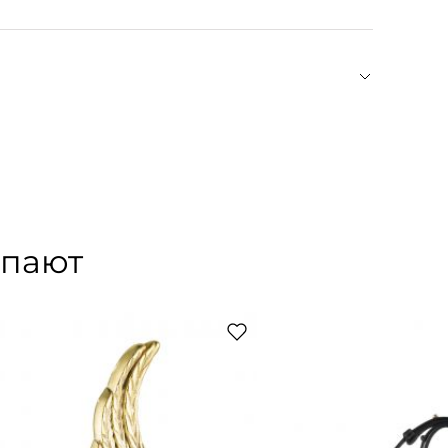
ежды, основанный в 2017 году в Санкт-
капсулы, где были представлены оверсайз
тными плечами, ставшие впоследствии визитной
длагает свежий взгляд на современную
етается с силой духа, а следование тенденциям —
упают