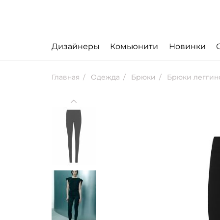
Дизайнеры
Комьюнити
Новинки
Главная
Одежда
Брюки
Брюки леггин