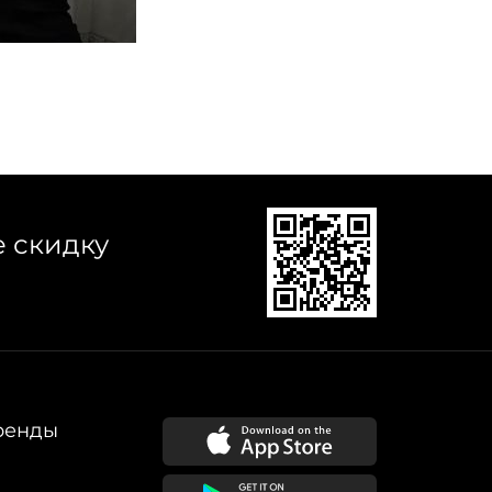
е скидку
ренды