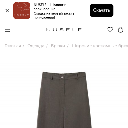
NUSELF – Шопинг и 
вдохновение 
Скачать
Скидка на первый заказ в 
приложении!
Главная
Одежда
Брюки
Широкие костюмные брю