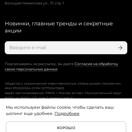
Большая Никитская ул., 17, стр. 1
Новинки, главные тренды и секретные
акции
Подписываясь на рассылку, вы даете
Согласие на обработку
своих персональных данных
Общество с ограниченной ответственностью «Новые дизайн технологии»
ИНН 9703051534 ОГРН 1217700473605
Адрес местонахождения: 119019, г. Москва, вн.тер.г. Муниципальный округ
Арбат, ул. Арбат, д.11, этаж 2, помещ.1, ком. 4.
Мы используем файлы cookie, чтобы сделать ваш
Пользовательское соглашение
шопинг еще удобнее.
Подробнее
Политика конфиденциальности
ХОРОШО