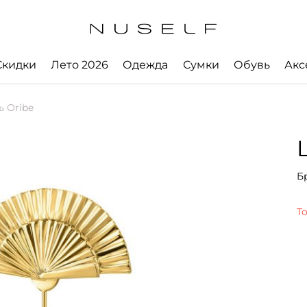
Скидки
Лето 2026
Одежда
Сумки
Обувь
Акс
 Oribe
Б
Т