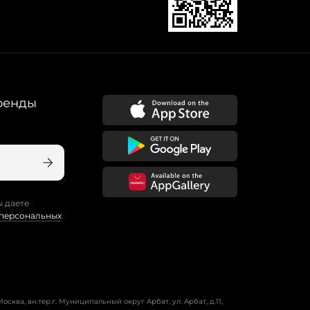
ренды
ы даете
 персональных
осква, вн.тер.г. Муниципальный округ Арбат, ул. Арбат, д.11,