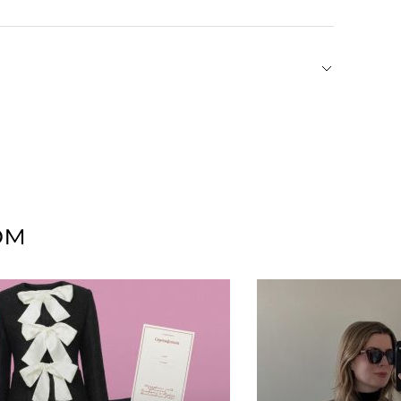
 сочетание традиционного мастерства и
 силу простых и понятных форм, излучающих
ение рассказывает свою историю и становится
ом