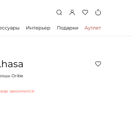
ессуары
Интерьер
Подарки
Аутлет
Lhasa
рошь Oribe
овар закончился