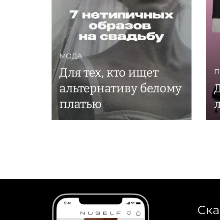
МОДА
Для тех, кто ищет
П
альтернативу белому
платью
Ска