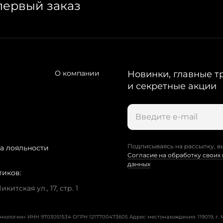
первый заказ
О компании
Новинки, главные т
и секретные акции
Подписываясь на рассылку, в
а лояльности
Согласие на обработку своих
данных
тиков:
китская ул., 17, стр. 1
ехнологии» ИНН 9703051534 ОГРН 1217700473605
Адрес местонахождения: 119019, г. М