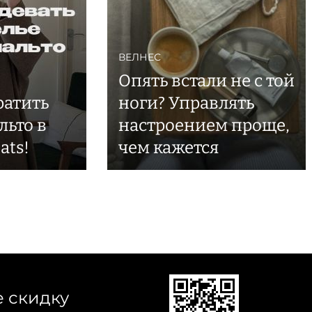
ВЕЛНЕС
Опять встали не с той
ратить
ноги? Управлять
льто в
настроением проще,
ats!
чем кажется
е скидку