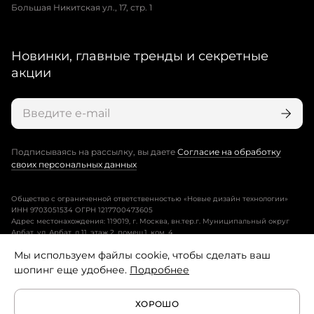
Большая Никитская ул., 17, стр. 1
Новинки, главные тренды и секретные
акции
Подписываясь на рассылку, вы даете
Согласие на обработку
своих персональных данных
Общество с ограниченной ответственностью «Новые дизайн технологии»
ИНН 9703051534 ОГРН 1217700473605
Адрес местонахождения: 119019, г. Москва, вн.тер.г. Муниципальный округ
Арбат, ул. Арбат, д.11, этаж 2, помещ.1, ком. 4.
Мы используем файлы cookie, чтобы сделать ваш
Пользовательское соглашение
шопинг еще удобнее.
Подробнее
Политика конфиденциальности
ХОРОШО