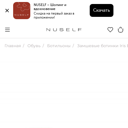
NUSELF – Шопинг и 
вдохновение 
Скачать
Скидка на первый заказ в 
приложении!
Главная
Обувь
Ботильоны
Замшевые ботинки Iris 