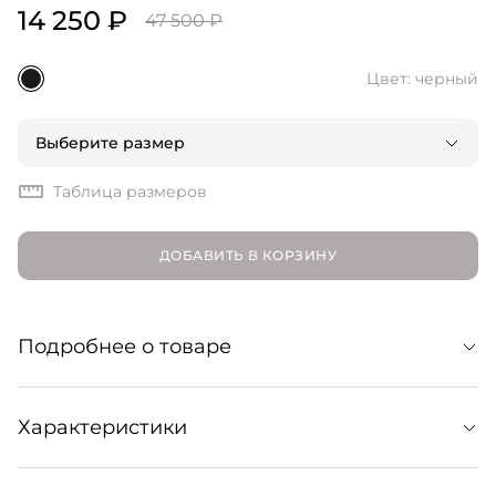
14 250 ₽
47 500 ₽
Цвет: черный
Выберите размер
Таблица размеров
ДОБАВИТЬ В КОРЗИНУ
Подробнее о товаре
Ботильоны из мягкой замши на устойчивом каблуке.
Характеристики
Стильный атрибут сезонного гардероба — сочетайте
как с джинсами и брюками, так и с платьями и юбками.