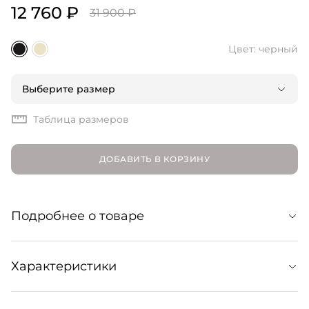
12 760 ₽
31 900 ₽
Цвет: черный
Выберите размер
Таблица размеров
ДОБАВИТЬ В КОРЗИНУ
Подробнее о товаре
Комфортные и стильные замшевые ботинки с мягкой
Характеристики
подкладкой из овчины и нескользящей резиновой
подошвой. Носите эту базовую модель с любимыми
брюками или сочетайте с платьями и юбками, не забыв