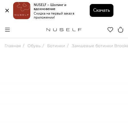
NUSELF – Шопинг и 
вдохновение 
Скачать
Скидка на первый заказ в 
приложении!
Главная
Обувь
Ботинки
Замшевые ботинки Brooke с меховой