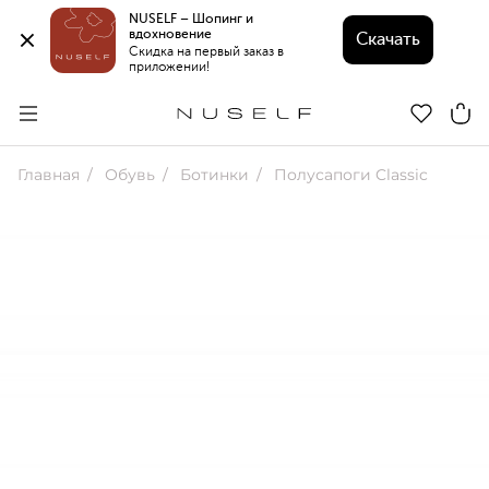
NUSELF – Шопинг и 
вдохновение 
Скачать
Скидка на первый заказ в 
приложении!
Главная
Обувь
Ботинки
Полусапоги Classic