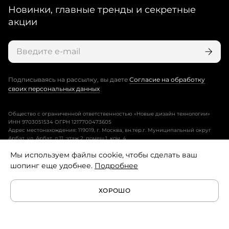
Новинки, главные тренды и секретные
акции
Подписываясь на рассылку, вы даете
Согласие на обработку
своих персональных данных
Общество с ограниченной ответственностью «Новые дизайн технологии»
ИНН 9703051534 ОГРН 1217700473605
Адрес местонахождения: 119019, г. Москва, вн.тер.г. Муниципальный округ
Арбат, ул. Арбат, д.11, этаж 2, помещ.1, ком. 4.
Мы используем файлы cookie, чтобы сделать ваш
Пользовательское соглашение
шопинг еще удобнее.
Подробнее
Политика конфиденциальности
ХОРОШО
Условия программы лояльности