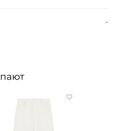
вать специализированные средства от грязи и
 бренда INUIKII, который в первую очередь
бувью. Культовые дутые ботинки и луноходы
й уют. Идеальны как для снежных склонов, так и
 из органических материалов: верх из кожи и
тименте марки вы также найдете теплый трикотаж
упают