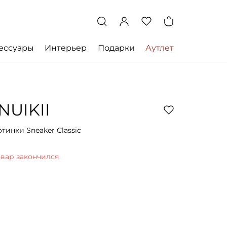
ессуары
Интерьер
Подарки
Аутлет
INUIKII
отинки Sneaker Classic
овар закончился