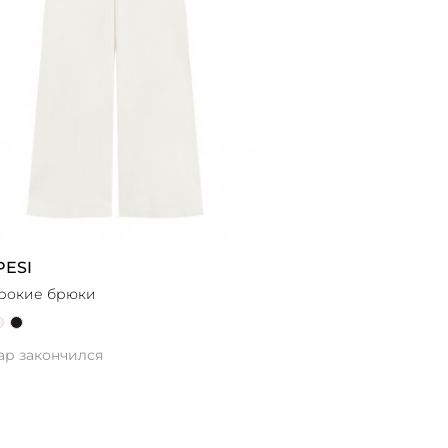
PESI
рокие брюки
ар закончился