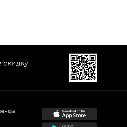
е скидку
ренды