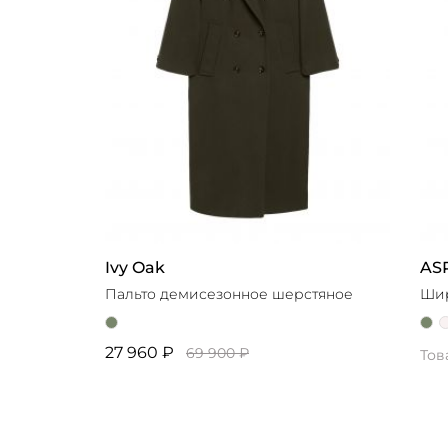
Ivy Oak
AS
Пальто демисезонное шерстяное
Ши
27 960 ₽
69 900 ₽
Тов