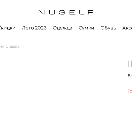
Скидки
Лето 2026
Одежда
Сумки
Обувь
Акс
r Classic
Б
Т