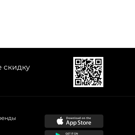
е скидку
ренды