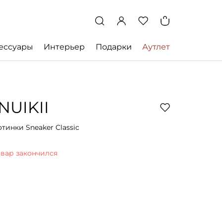
ессуары
Интерьер
Подарки
Аутлет
INUIKII
отинки Sneaker Classic
овар закончился