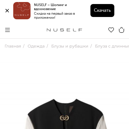
NUSELF – Шопинг и 
вдохновение 
Скачать
Скидка на первый заказ в 
приложении!
Главная
Одежда
Блузы и рубашки
Блуза с длинны