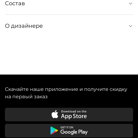
Артикул: 311082006
Состав
Артикул производителя: РТ-00000119
основная ткань: 47% вискоза, 50% полиэстер, 3%
О дизайнере
COIS — российский премиальный бренд одежды,
сумок и аксессуаров. История компании началась в
2017 году с разработки небольших изделий из кожи по
индивидуальным заказам. Cегодня — это собственное
высокотехнологичное производство, узнаваемый
интеллектуальный дизайн, где каждая вещь наполнена
смыслом на фоне диалога классики, авангарда и
Скачайте наше приложение и получите скидку
на первый заказ