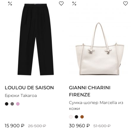
вдохновляющими предметами искусства. Собственный
бренд блогера начался с тщетных попыток найти
идеальный свитер из кашемира, а окончательно
сформировался вокруг идеи о вещах мечты, в которых
LOULOU DE SAISON
GIANNI CHIARINI
FIRENZE
Брюки Takaroa
Сумка-шопер Marcella из
кожи
15 900 ₽
30 960 ₽
26 500 ₽
51 600 ₽