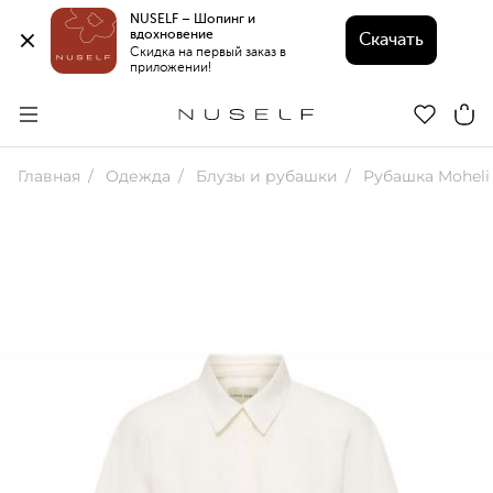
NUSELF – Шопинг и 
вдохновение 
Скачать
Скидка на первый заказ в 
приложении!
Главная
Одежда
Блузы и рубашки
Рубашка Moheli