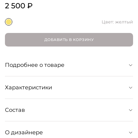
2 500 ₽
Цвет: желтый
ДОБАВИТЬ В КОРЗИНУ
Подробнее о товаре
Минималистичный блокнот на спирали в яркой
Характеристики
желтой обложке. Для самых воодушевляющих заметок,
A5, 180 страниц
Состав
Артикул: 168055024
Артикул производителя: 5600243477918
О дизайнере