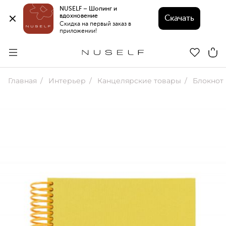
NUSELF – Шопинг и 
вдохновение 
Скачать
Скидка на первый заказ в 
приложении!
Главная
Интерьер
Канцелярские товары
Блокнот 