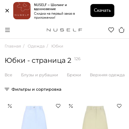
NUSELF – Шопинг и 
вдохновение 
Скачать
Скидка на первый заказ в 
приложении!
Главная
Одежда
Юбки
Юбки
- страница 2
126
Все
Блузы и рубашки
Брюки
Верхняя одежда
Фильтры и сортировка