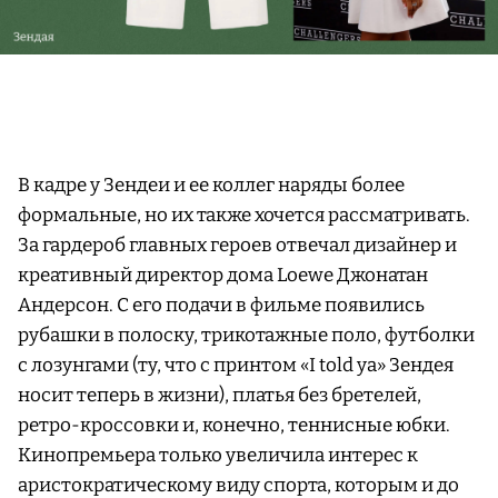
В кадре у Зендеи и ее коллег наряды более
формальные, но их также хочется рассматривать.
За гардероб главных героев отвечал дизайнер и
креативный директор дома Loewe Джонатан
Андерсон. С его подачи в фильме появились
рубашки в полоску, трикотажные поло, футболки
с лозунгами (ту, что с принтом «I told ya» Зендея
носит теперь в жизни), платья без бретелей,
ретро-кроссовки и, конечно, теннисные юбки.
Кинопремьера только увеличила интерес к
аристократическому виду спорта, которым и до