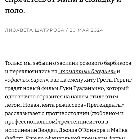
поло.
ЛИЗАВЕТА ШАТУРОВА
/ 20 МАЯ 2024
Только мы забыли о засилии розового барбикора
и переключились на
«томатных девушек»
и
«офисных сирен»
, как на смену хиту Греты Гервиг
грядет новый фильм Луки Гуаданьино, который
однозначно отразится на нашем стиле этим
летом. Новая лента режиссера «Претенденты»
рассказывает о противостоянии (любовном и
профессиональном) трех теннисистов в
исполнении Зендеи, Джоша О’Коннора и Майка
Фейста. Еще до официальной премьеры фильм