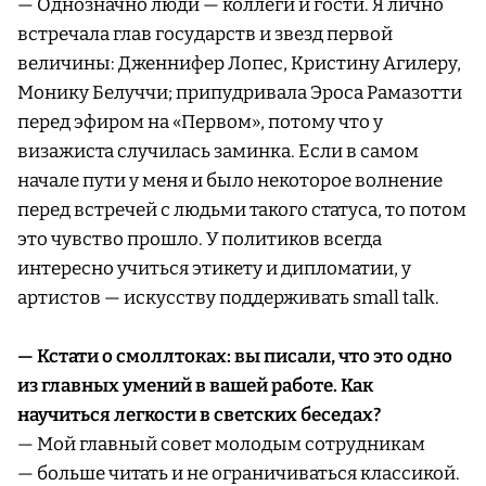
— Однозначно люди — коллеги и гости. Я лично
встречала глав государств и звезд первой
величины: Дженнифер Лопес, Кристину Агилеру,
Монику Белуччи; припудривала Эроса Рамазотти
перед эфиром на «Первом», потому что у
визажиста случилась заминка. Если в самом
начале пути у меня и было некоторое волнение
перед встречей с людьми такого статуса, то потом
это чувство прошло. У политиков всегда
интересно учиться этикету и дипломатии, у
артистов — искусству поддерживать small talk.
— Кстати о смоллтоках: вы писали, что это одно
из главных умений в вашей работе. Как
научиться легкости в светских беседах?
— Мой главный совет молодым сотрудникам
— больше читать и не ограничиваться классикой.