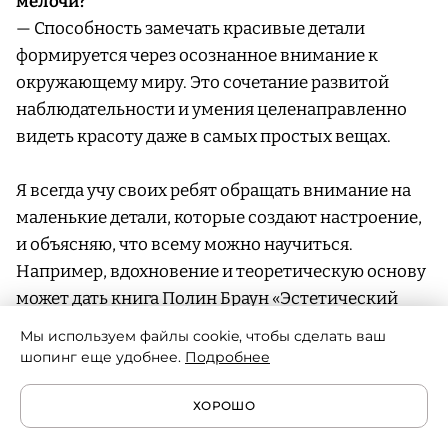
мелочи?
— Способность замечать красивые детали
формируется через осознанное внимание к
окружающему миру. Это сочетание развитой
наблюдательности и умения целенаправленно
видеть красоту даже в самых простых вещах.
Я всегда учу своих ребят обращать внимание на
маленькие детали, которые создают настроение,
и объясняю, что всему можно научиться.
Например, вдохновение и теоретическую основу
может дать книга Полин Браун «Эстетический
интеллект», в которой автор убедительно
Мы используем файлы cookie, чтобы сделать ваш
показывает, как чувствительность к красоте
шопинг еще удобнее.
Подробнее
становится мощным инструментом в бизнесе,
гостеприимстве и личной жизни. Пожалуй,
ХОРОШО
именно эта «эстетическая осознанность»