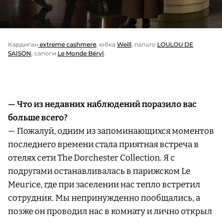
Кардиган
extreme cashmere
, юбка
Weill
, пальто
LOULOU DE
SAISON
, сапоги
Le Monde Béryl
.
— Что из недавних наблюдений поразило вас
больше всего?
— Пожалуй, одним из запоминающихся моментов
последнего времени стала приятная встреча в
отелях сети The Dorchester Collection. Я с
подругами останавливалась в парижском Le
Meurice, где при заселении нас тепло встретил
сотрудник. Мы непринужденно пообщались, а
позже он проводил нас в комнату и лично открыл