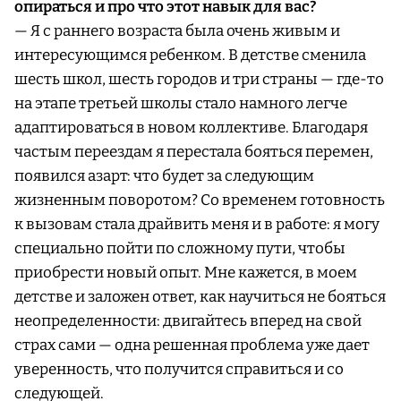
опираться и про что этот навык для вас?
— Я с раннего возраста была очень живым и
интересующимся ребенком. В детстве сменила
шесть школ, шесть городов и три страны — где-то
на этапе третьей школы стало намного легче
адаптироваться в новом коллективе. Благодаря
частым переездам я перестала бояться перемен,
появился азарт: что будет за следующим
жизненным поворотом? Со временем готовность
к вызовам стала драйвить меня и в работе: я могу
специально пойти по сложному пути, чтобы
приобрести новый опыт. Мне кажется, в моем
детстве и заложен ответ, как научиться не бояться
неопределенности: двигайтесь вперед на свой
страх сами — одна решенная проблема уже дает
уверенность, что получится справиться и со
следующей.