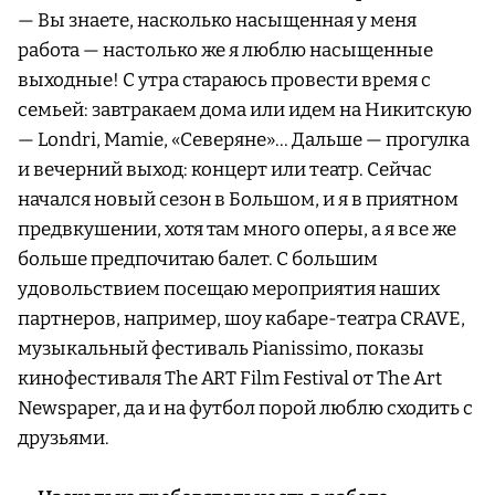
— Вы знаете, насколько насыщенная у меня
работа — настолько же я люблю насыщенные
выходные! С утра стараюсь провести время с
семьей: завтракаем дома или идем на Никитскую
— Londri, Mamie, «Северяне»… Дальше — прогулка
и вечерний выход: концерт или театр. Сейчас
начался новый сезон в Большом, и я в приятном
предвкушении, хотя там много оперы, а я все же
больше предпочитаю балет. С большим
удовольствием посещаю мероприятия наших
партнеров, например, шоу кабаре-театра CRAVE,
музыкальный фестиваль Pianissimo, показы
кинофестиваля The ART Film Festival от The Art
Newspaper, да и на футбол порой люблю сходить с
друзьями.