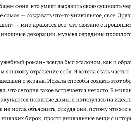
общем фоне, кто умеет выразить свою сущность че
е самое — создавать что-то уникальное, свое. Друзь
ушой» — мне нравится все, что связано с прошлы
киношные декорации, музыка середины прошлого 
ужебный роман» всегда был эталоном, как и об
 я нахожу отражение себя. Я хотела стать частью
шедшей с экрана. Искала способы создать этот об
а, что сегодня такое встречается нечасто. В мил
 закупаются пожилые дамы, я наткнулась на иде
е не могла объяснить, откуда они, потому что эт
никаких бирок, просто уникальные вещи с истори