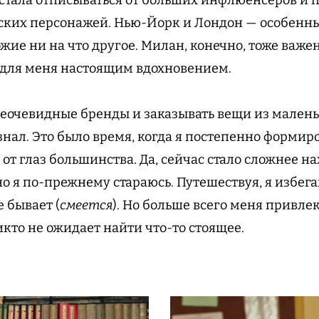
ких персонажей. Нью-Йорк и Лондон — особенны
жие ни на что другое. Милан, конечно, тоже важе
 для меня настоящим вдохновением.
неочевидные бренды и заказывать вещи из мален
 знал. Это было время, когда я постепенно форми
т глаз большинства. Да, сейчас стало сложнее на
но я по-прежнему стараюсь. Путешествуя, я избе
е бывает (
смеется
). Но больше всего меня привл
икто не ожидает найти что-то стоящее.