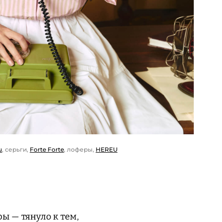
u
, серьги,
Forte Forte
, лоферы,
HEREU
ы — тянуло к тем,