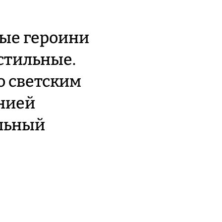
ые героини
стильные.
о светским
нией
альный