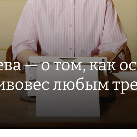
ва — о том, как о
тивовес любым тр