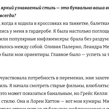
нь яркий узнаваемый стиль — это буквально ваша 
 всегда?
 когда я ходила в кроссовках на танкетке, балетк
ись у меня в гардеробе. Я была настолько погло
осили популярные инфлюенсеры: брала без раздуми
талось между собой. Оливия Палермо, Леандра Ме
 были мои ориентиры. Главное было — успеть за 
очувствовала потребность в переменах, мне захот
иль. Я начала смотреть старые фильмы, влюблятьс
 это может показаться банальным, но Грейс Келли
о стилю. Она и Лорен Хаттон — вот мои кумиры. М
 стала отписываться от больших инфлюенсеров и 