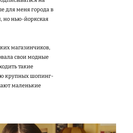
е для меня города в
н, но нью-йоркская
ьких магазинчиков,
ровала свои модные
ходить такие
гаю крупных шопинг-
екают маленькие