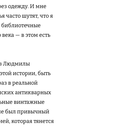
рез одежду. И мне
я часто шутят, что я
м: библиотечные
века — в этом есть
раз Людмилы
 этой истории, быть
раз в реальной
анских антикварных
альные винтажные
о не был привычный
ей, которая тянется