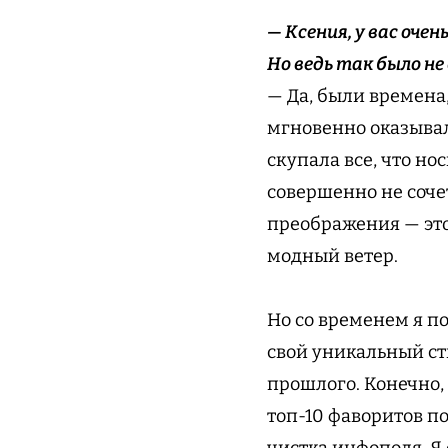
— Ксения, у вас оче
Но ведь так было не
— Да, были времена,
мгновенно оказывал
скупала все, что н
совершенно не соче
преображения — это
модный ветер.
Но со временем я п
свой уникальный ст
прошлого. Конечно,
топ-10 фаворитов п
чистка инфополя. Я