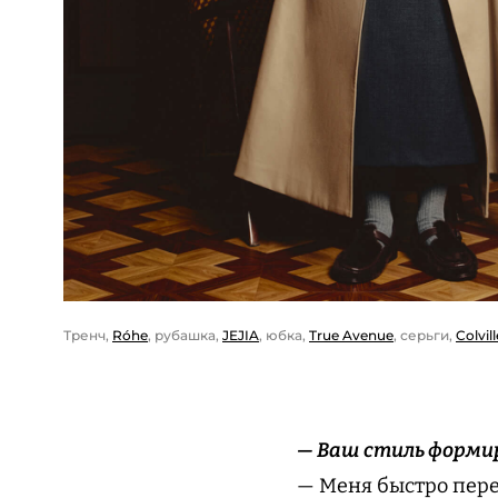
Тренч,
Róhe
, рубашка,
JEJIA
, юбка,
True Avenue
, серьги,
Colvill
— Ваш стиль форми
— Меня быстро пере