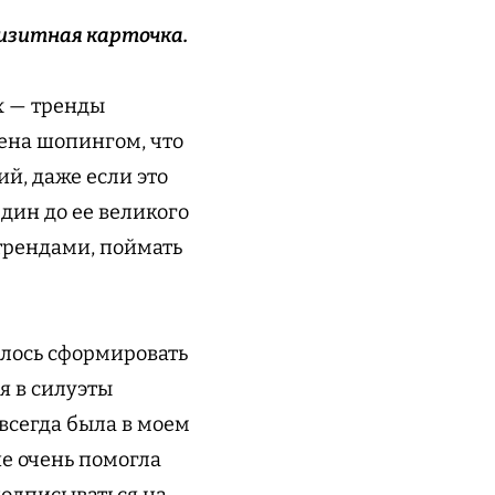
визитная карточка.
ах — тренды
щена шопингом, что
й, даже если это
дин до ее великого
трендами, поймать
елось сформировать
я в силуэты
 всегда была в моем
не очень помогла
подписываться на