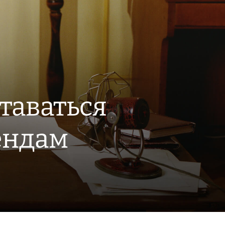
ставаться
ендам