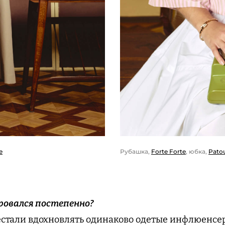
e
Рубашка,
Forte Forte
, юбка,
Pato
ровался постепенно?
стали вдохновлять одинаково одетые инфлюенсер