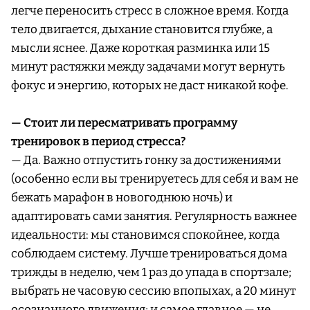
легче переносить стресс в сложное время. Когда
тело двигается, дыхание становится глубже, а
мысли яснее. Даже короткая разминка или 15
минут растяжки между задачами могут вернуть
фокус и энергию, которых не даст никакой кофе.
— Стоит ли пересматривать программу
тренировок в период стресса?
—
Да. Важно отпустить гонку за достижениями
(особенно если вы тренируетесь для себя и вам не
бежать марафон в новогоднюю ночь) и
адаптировать сами занятия. Регулярность важнее
идеальности: мы становимся спокойнее, когда
соблюдаем систему. Лучше тренироваться дома
трижды в неделю, чем 1 раз до упада в спортзале;
выбрать не часовую сессию впопыхах, а 20 минут
осознанного движения; и самое главное — не