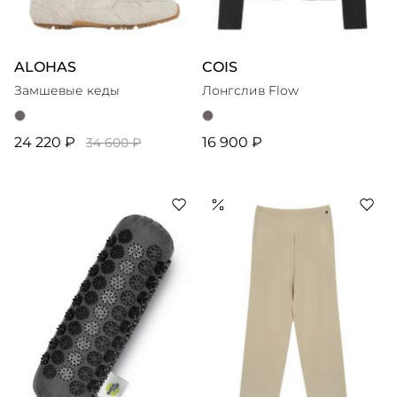
ALOHAS
COIS
Замшевые кеды
Лонгслив Flow
24 220 ₽
16 900 ₽
34 600 ₽