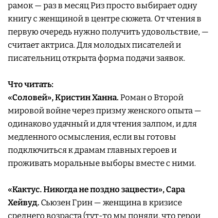
рамок — раз в месяц Риз просто выбирает одну
книгу с женщиной в центре сюжета. От чтения в
первую очередь нужно получить удовольствие, —
считает актриса. Для молодых писателей и
писательниц открыта форма подачи заявок.
Что читать:
«Соловей», Кристин Ханна.
Роман о Второй
мировой войне через призму женского опыта —
одинаково удачный и для чтения залпом, и для
медленного осмысления, если вы готовы
подключиться к драмам главных героев и
проживать моральные выборы вместе с ними.
«Кактус. Никогда не поздно зацвести», Сара
Хейвуд.
Сьюзен Грин — женщина в кризисе
среднего возраста (тут-то мы поняли, что герои