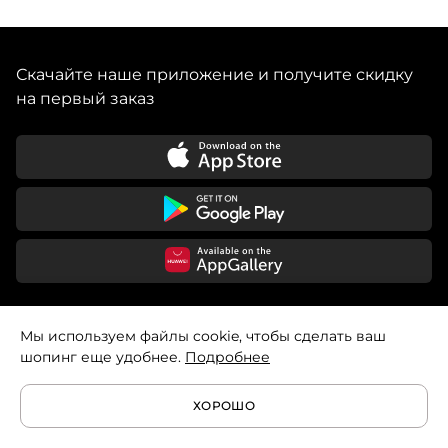
Скачайте наше приложение и получите скидку
на первый заказ
Мы используем файлы cookie, чтобы сделать ваш
8 499 372 30 93
шопинг еще удобнее.
Подробнее
8 800 302 30 93
ХОРОШО
support@nuself.ru