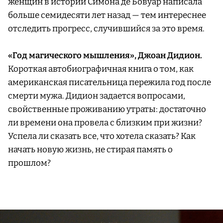
женщин в истории Симона де Бовуар написала
больше семидесяти лет назад — тем интереснее
отследить прогресс, случившийся за это время.
«Год магического мышления», Джоан Дидион.
Короткая автобиографичная книга о том, как
американская писательница пережила год после
смерти мужа. Дидион задается вопросами,
свойственные проживанию утраты: достаточно
ли времени она провела с близким при жизни?
Успела ли сказать все, что хотела сказать? Как
начать новую жизнь, не стирая память о
прошлом?