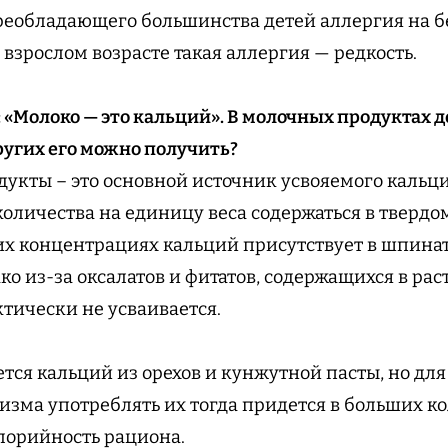
преобладающего большинства детей аллергия на б
 взрослом возрасте такая аллергия — редкость.
т: «Молоко — это кальций». В молочных продуктах 
ругих его можно получить?
дукты – это основной источник усвояемого кальци
оличества на единицу веса содержаться в твердо
ких концентрациях кальций присутствует в шпинат
ко из-за оксалатов и фитатов, содержащихся в ра
ктически не усваивается.
ется кальций из орехов и кунжутной пасты, но дл
изма употреблять их тогда придется в больших ко
лорийность рациона.