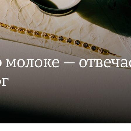
о молоке — отвеча
г