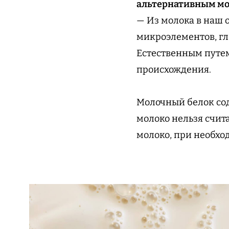
альтернативным м
— Из молока в наш 
микроэлементов, гла
Естественным путем
происхождения.
Молочный белок сод
молоко нельзя счит
молоко, при необхо