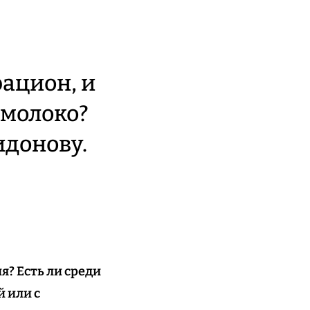
ацион, и
 молоко?
идонову.
? Есть ли среди
 или с