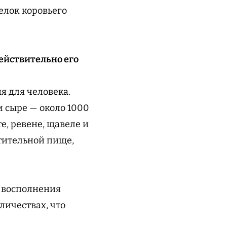
елок коровьего
действительно его
я для человека.
м сыре — около 1000
е, ревене, щавеле и
стительной пище,
я восполнения
личествах, что