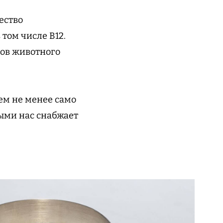
ество
том числе B12.
тов животного
ем не менее само
ыми нас снабжает