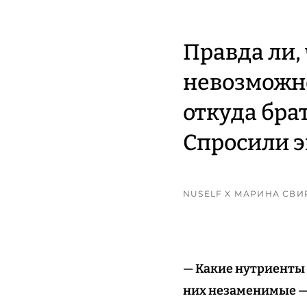
Правда ли,
невозможно
откуда бра
Спросили э
NUSELF X МАРИНА СВ
— Какие нутриенты 
них незаменимые — 