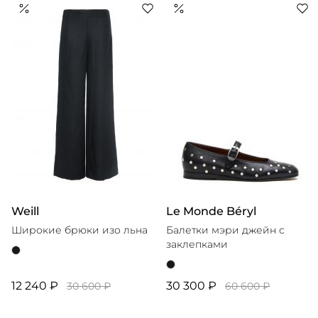
материалами высокого качества, в числе которых
сертифицированные лен и хлопок. Большинство
изделий бренда производится в ограниченном
количестве и адресовано поклонницам «тихой
роскоши». Среди клиенток POSSE — Меган Маркл,
София Ричи, Лили Олдридж и многие другие звезды
Weill
Le Monde Béryl
Широкие брюки изо льна
Балетки мэри джейн с
заклепками
12 240 ₽
30 300 ₽
30 600 ₽
60 600 ₽