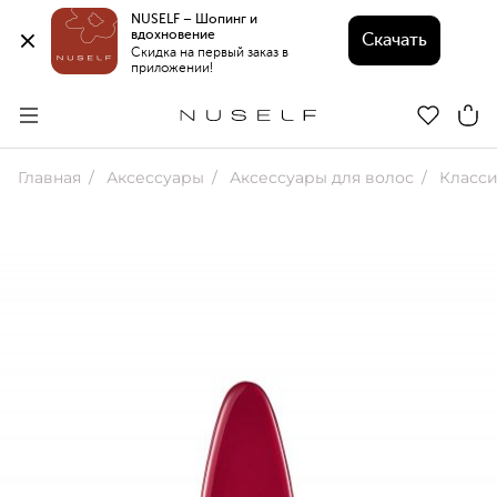
NUSELF – Шопинг и 
вдохновение 
Скачать
Скидка на первый заказ в 
приложении!
Главная
Аксессуары
Аксессуары для волос
Класси