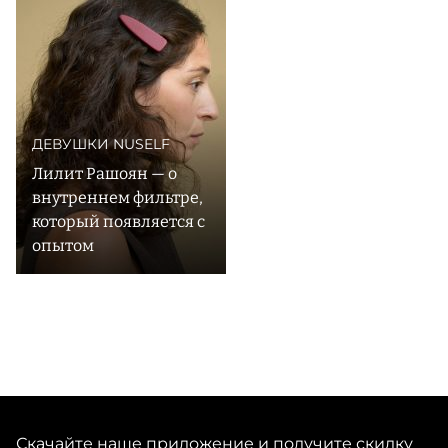
укладку шпилькой или красиво закрепить волосы
заколкой на бегу — основательницы бренда уверены,
что эти детали способны подчеркнуть естественную
красоту волос и трансформировать любой образ за
считанные минуты. Все аксессуары из шелка, акрила и
рога производятся в небольших семейных мастерских
ДЕВУШКИ NUSELF
Лилит Рашоян — о
внутреннем фильтре,
который появляется с
опытом
Скачайте наше приложение и получите скидку