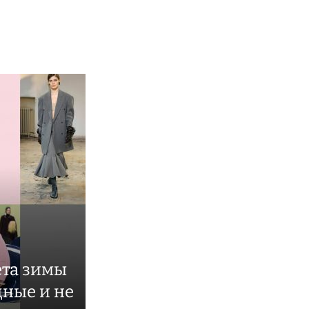
ета зимы
дные и не