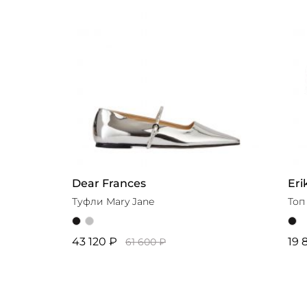
Dear Frances
Eri
Туфли Mary Jane
Топ
43 120 ₽
19 
61 600 ₽