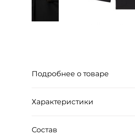
Подробнее о товаре
Жакет прямого кроя из натуральной шерсти
Характеристики
Уход:
Состав
Рекомендуется профессиональная химчистка