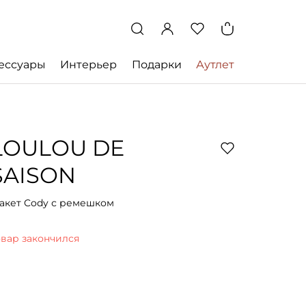
ессуары
Интерьер
Подарки
Аутлет
LOULOU DE
SAISON
акет Cody с ремешком
овар закончился