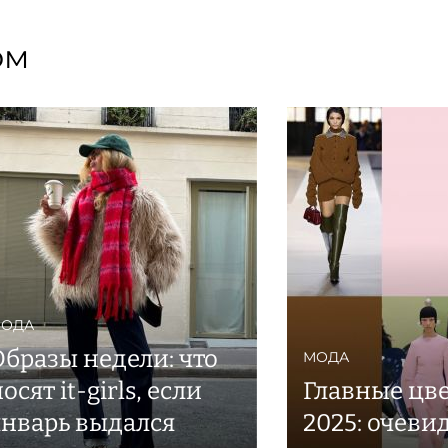
ом
ОДА
Образы недели: что
МОДА
осят it-girls, если
Главные цв
январь выдался
2025: очеви