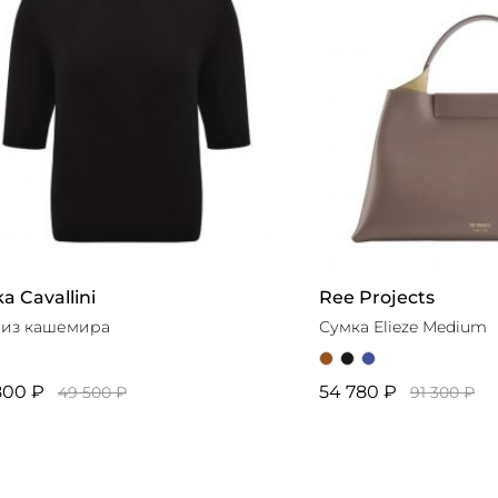
ka Cavallini
Ree Projects
 из кашемира
Сумка Elieze Medium
800 ₽
54 780 ₽
49 500 ₽
91 300 ₽