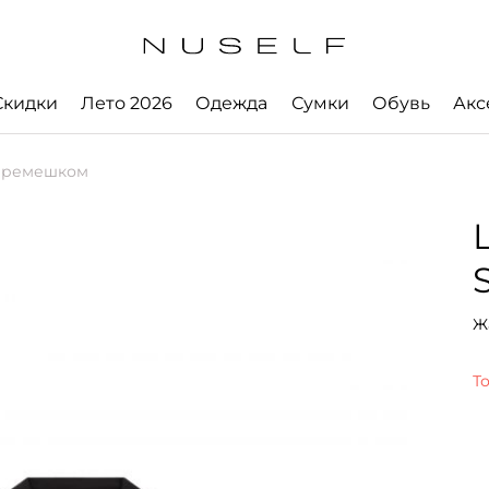
Скидки
Лето 2026
Одежда
Сумки
Обувь
Акс
с ремешком
Ж
Т