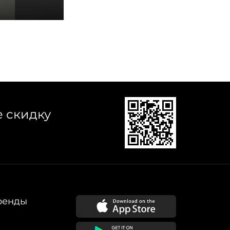
е скидку
ренды