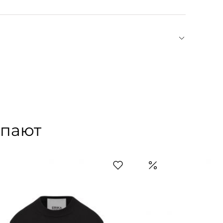
 лацканы, боковая застежка на ремешок с
уш — героиня стрит-стайла и фэшн-инфлюенсер.
 в личном блоге она делится образами
и предметами искусства. Собственный бренд
еальный свитер из кашемира, а окончательно
в которых образцовое качество и крой
упают