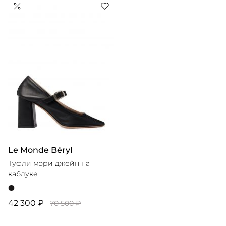
а также узнаваемые детали: завязки, рюши, сборки и
Le Monde Béryl
Туфли мэри джейн на
каблуке
42 300 ₽
70 500 ₽