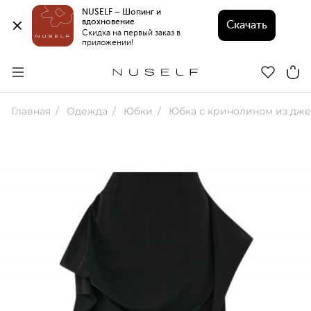
NUSELF – Шопинг и 
вдохновение 
Скачать
Скидка на первый заказ в 
приложении!
Главная
Одежда
Юбки
Юбка с кринолином из дж