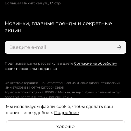
Большая Никитская ул., 17, стр. 1
Новинки, главные тренды и секретные
акции
Подписываясь на рассылку, вы даете
Согласие на обработку
своих персональных данных
Общество с ограниченной ответственностью «Новые дизайн технологии»
ИНН 9703051534 ОГРН 1217700473605
Адрес местонахождения: 119019, г. Москва, вн.тер.г. Муниципальный округ
Арбат, ул. Арбат, д.11, этаж 2, помещ.1, ком. 4.
Мы используем файлы cookie, чтобы сделать ваш
Пользовательское соглашение
шопинг еще удобнее.
Подробнее
Политика конфиденциальности
ХОРОШО