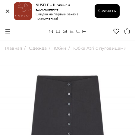
NUSELF – Шопинг и 
вдохновение 
Скачать
Скидка на первый заказ в 
приложении!
Главная
Одежда
Юбки
Юбка Atri с пуговицами