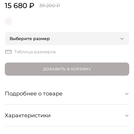
15 680 ₽
39 200 ₽
Выберите размер
Таблица размеров
ДОБАВИТЬ В КОРЗИНУ
Подробнее о товаре
Длинная юбка из фактурного полотна — аутентичная
Характеристики
текстура с вкраплениями создается благодаря бленду
хлопка, вискозы, льна и шелка. Модель привлекает
внимание асимметричным кроем и образует комплект