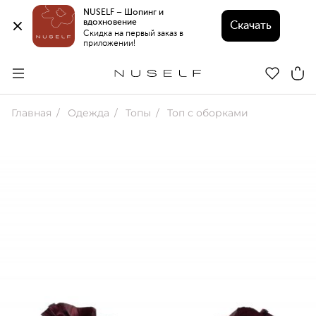
NUSELF – Шопинг и 
вдохновение 
Скачать
Скидка на первый заказ в 
приложении!
Главная
Одежда
Топы
Топ с оборками