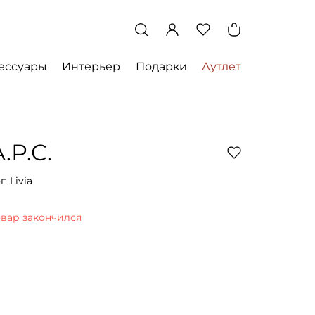
ессуары
Интерьер
Подарки
Аутлет
.P.C.
п Livia
овар закончился