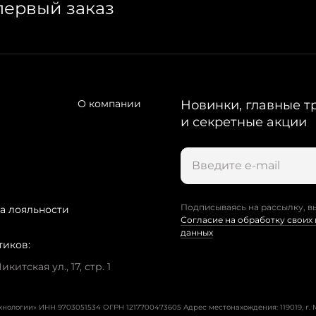
первый заказ
О компании
Новинки, главные т
и секретные акции
Подписываясь на рассылку, в
а лояльности
Согласие на обработку своих
данных
тиков:
китская ул., 17, стр. 1
ехнологии» ИНН 9703051534 ОГРН 1217700473605
Адрес местонахождения: 119019, г. М