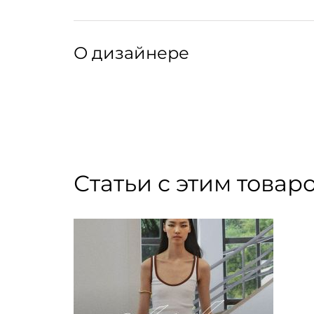
Крой:
Прямой крой, широкие лямки, овальный выре
Артикул: 288082001
Артикул производителя: COGCK-F26507
О дизайнере
Бренд A.P.C. (Atelier de Production et de Cré
Жаном Туиту. Поклонник минимализма и внев
поставил во главу угла качество материалов
вещей, лаконичность с ноткой французского
приоритет марки: бренд обладает сертифика
Статьи с этим товар