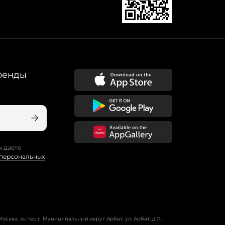
ренды
ы даете
 персональных
осква, вн.тер.г. Муниципальный округ Арбат, ул. Арбат, д.11,