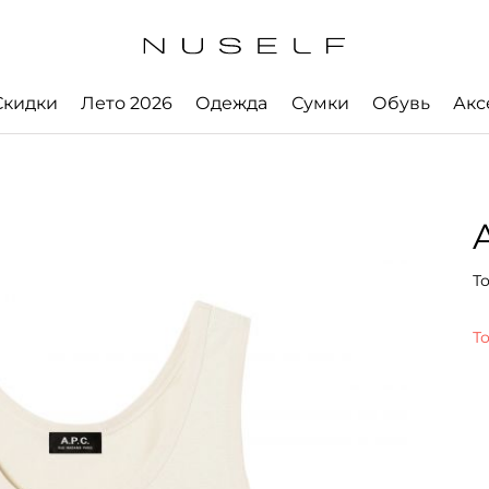
Скидки
Лето 2026
Одежда
Сумки
Обувь
Акс
A
То
Т