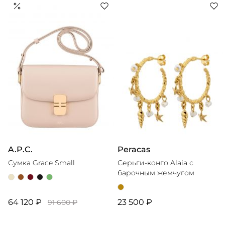
качество материалов, продуманный крой, удобство и
универсальность вещей, лаконичность с ноткой
французского шика. Ответственное производство —
еще один приоритет марки: бренд обладает
сертификатом GOTS, использует экологичное сырье,
отслеживает цепочку поставок и совершенствует
A.P.C.
Peracas
Сумка Grace Small
Серьги-конго Alaia с
барочным жемчугом
64 120 ₽
23 500 ₽
91 600 ₽