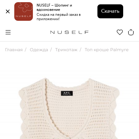
NUSELF – Шопинг и 
вдохновение 
Скачать
Скидка на первый заказ в 
приложении!
Главная
Одежда
Трикотаж
Топ кроше Palmyre