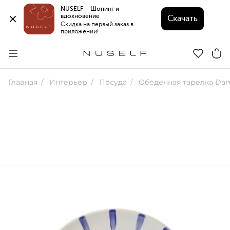
NUSELF – Шопинг и 
вдохновение 
Скачать
Скидка на первый заказ в 
приложении!
Главная
Интерьер
Посуда
Обеденная тарелка Dami