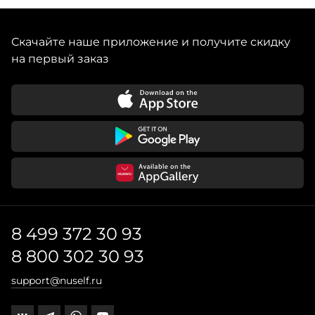
узорами. Коллекции разработаны так, чтобы легко
сочетаться между собой, открывая поле для
творчества. Используйте керамические тарелки The
Скачайте наше приложение и получите скидку
Platera, чтобы добавить выразительности сервировке
на первый заказ
8 499 372 30 93
8 800 302 30 93
support@nuself.ru