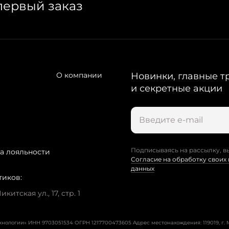
первый заказ
О компании
Новинки, главные т
и секретные акции
Подписываясь на рассылку, в
а лояльности
Согласие на обработку своих
данных
тиков:
китская ул., 17, стр. 1
ехнологии» ИНН 9703051534 ОГРН 1217700473605
Адрес местонахождения: 119019, г. М