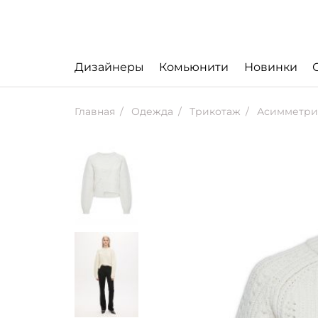
Дизайнеры
Комьюнити
Новинки
Главная
Одежда
Трикотаж
Асимметри