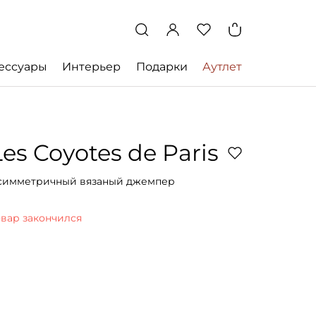
ессуары
Интерьер
Подарки
Аутлет
Les Coyotes de Paris
симметричный вязаный джемпер
овар закончился