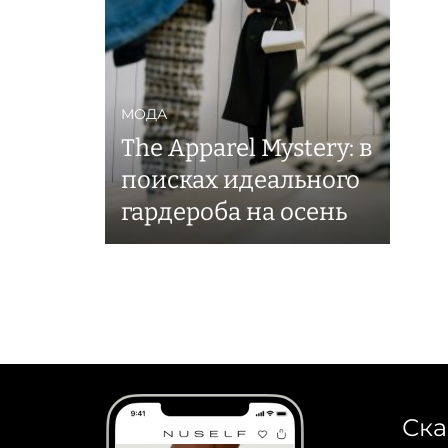
МОДА
The Apparel Mystery: в
поисках идеального
гардероба на осень
Ска