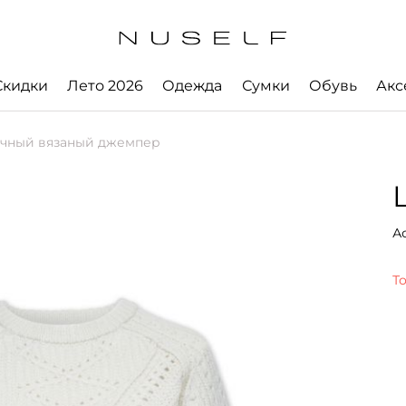
Скидки
Лето 2026
Одежда
Сумки
Обувь
Акс
чный вязаный джемпер
А
Т