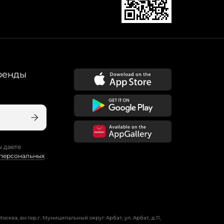
ренды
ы даете
 персональных
осква, вн.тер.г. Муниципальный округ Арбат, ул. Арбат, д.11,