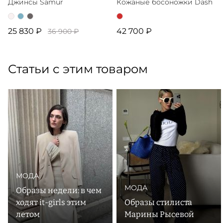
Джинсы Samur
Кожаные босоножки Dash
25 830 ₽
42 700 ₽
36 900 ₽
Статьи с этим товаром
МОДА
МОДА
Образы недели: в чем
ходят it-girls этим
Образы стилиста
летом
Марины Рысевой