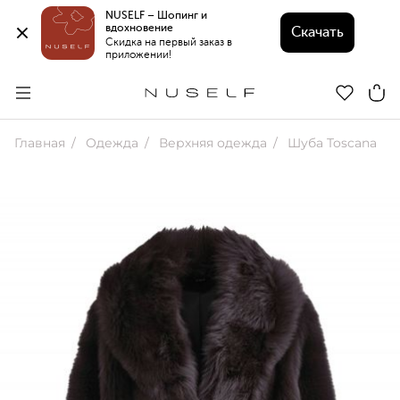
NUSELF – Шопинг и 
вдохновение 
Скачать
Скидка на первый заказ в 
приложении!
Главная
Одежда
Верхняя одежда
Шуба Toscana