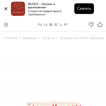
NUSELF – Шопинг и 
вдохновение 
Скачать
Скидка на первый заказ в 
приложении!
Главная
Одежда
Шорты
Шорты Aurelia в горошек