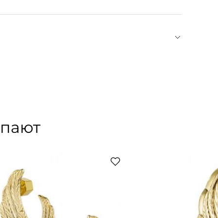
ы и искусства. Марка была основана в 2012 году
. За плечами Ольги — Санкт-Петербургский
ювелирного мастерства. Отказавшись от
 латуни, Caviar Jewellery ставит дизайн и
оторого они изготовлены. «Мы хотим показать,
упают