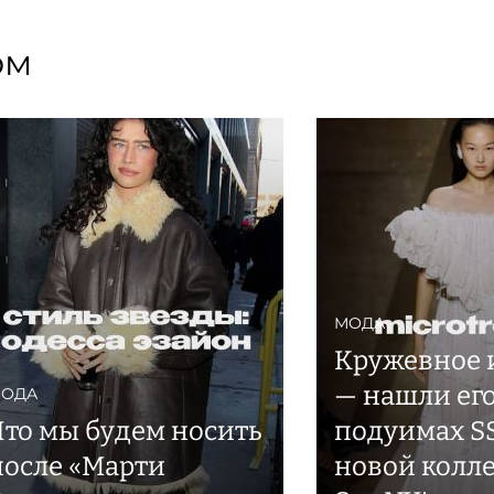
ом
МОДА
Кружевное 
— нашли его
ОДА
Что мы будем носить
подуимах SS 
после «Марти
новой колл