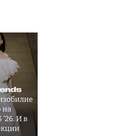
изобилие
 на
‘26. И в
екции