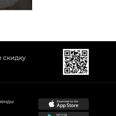
е скидку
ренды